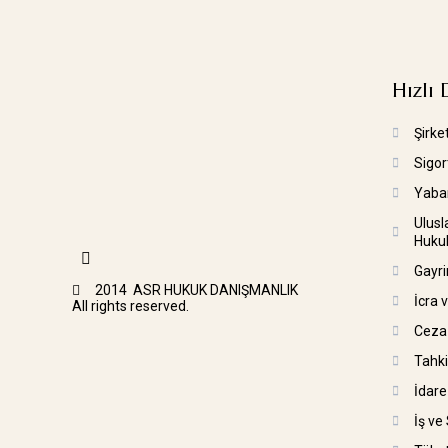
Hızlı
Şirke
Sigo
Yaban
Ulusl
Huku
Gayr
2014
ASR HUKUK DANIŞMANLIK
İcra 
All rights reserved.
Ceza
Tahk
İdare
İş ve