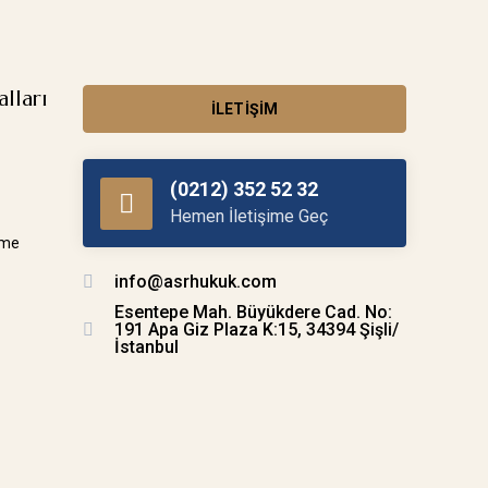
alları
İLETIŞIM
(0212) 352 52 32
Hemen İletişime Geç
rme
info@asrhukuk.com
Esentepe Mah. Büyükdere Cad. No:
191 Apa Giz Plaza K:15, 34394 Şişli/
İstanbul