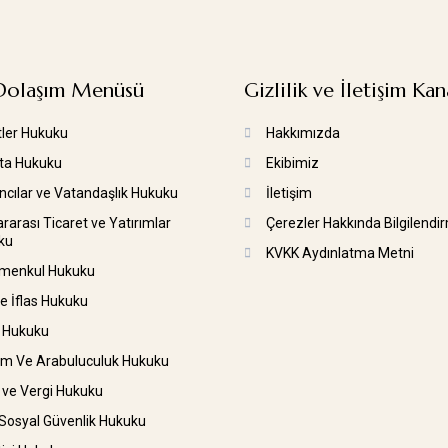
 Dolaşım Menüsü
Gizlilik ve İletişim Kan
tler Hukuku
Hakkımızda
rta Hukuku
Ekibimiz
cılar ve Vatandaşlık Hukuku
İletişim
ararası Ticaret ve Yatırımlar
Çerezler Hakkında Bilgilendi
ku
KVKK Aydınlatma Metni
imenkul Hukuku
ve İflas Hukuku
 Hukuku
im Ve Arabuluculuk Hukuku
 ve Vergi Hukuku
 Sosyal Güvenlik Hukuku